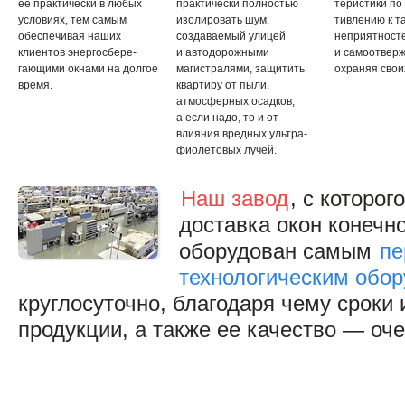
ее практически в любых
практически полностью
теристики по
условиях, тем самым
изолировать шум,
тивлению к т
обеспечивая наших
создаваемый улицей
неприятносте
клиентов энергосбере-
и автодорожными
и самоотвер
гающими окнами на долгое
магистралями, защитить
охраняя свои
время.
квартиру от пыли,
атмосферных осадков,
а если надо, то и от
влияния вредных ультра-
фиолетовых лучей.
Наш завод
, с которо
доставка окон конечн
оборудован самым
пе
технологическим обо
круглосуточно, благодаря чему сроки 
продукции, а также ее качество — оч