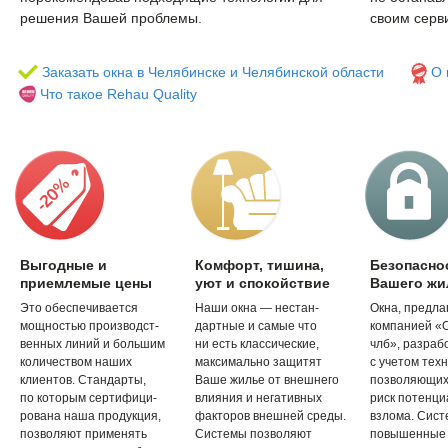
решения Вашей проблемы.
своим серв
Заказать окна в Челябинске и Челябинской области
О 
Что такое Rehau Quality
Выгодные и
Комфорт, тишина,
Безопасно
приемлемые цены
уют и спокойствие
Вашего жи
Это обеспечивается
Наши окна — нестан-
Окна, предл
мощностью производст-
дартные и самые что
компанией «
венных линий и большим
ни есть классические,
члб», разраб
количеством наших
максимально защитят
с учетом техн
клиентов. Стандарты,
Ваше жилье от внешнего
позволяющих
по которым сертифици-
влияния и негативных
риск потенци
рована наша продукция,
факторов внешней среды.
взлома. Сис
позволяют применять
Системы позволяют
повышенные 