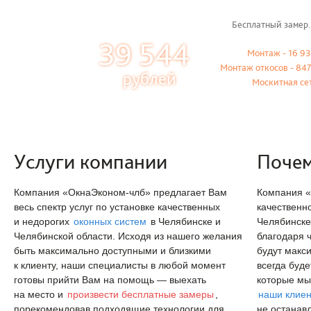
Бесплатный замер.
39 544
Монтаж - 16 93
Монтаж откосов - 847
рублей
Москитная се
Услуги компании
Почем
Компания «ОкнаЭконом-члб» предлагает Вам
Компания «
весь спектр услуг по установке качественных
качественн
и недорогих
оконных систем
в Челябинске и
Челябинске 
Челябинской области. Исходя из нашего желания
благодаря 
быть максимально доступными и близкими
будут
макс
к клиенту, наши специалисты в любой момент
всегда буд
готовы прийти Вам на помощь — выехать
которые мы
на место и
произвести бесплатные замеры
,
наши клие
порекомендовав подходящие технологии для
не останав