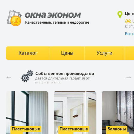
Цен
С 9
00
Все 
Каталог
Цены
Услуги
Собственное производство
У
←
→
вие
дается длительная гарантия от
В
производителя
Пластиковые
Пластиковые
Балконы