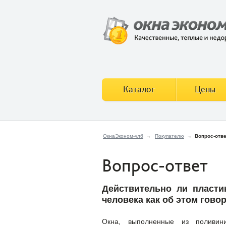
Каталог
Цены
ОкнаЭконом-члб
→
Покупателю
→
Вопрос-отв
Вопрос-ответ
Действительно ли пласти
человека как об этом гово
Окна, выполненные из поливини