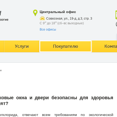
Центральный офис
Совхозная, ул., 19-д, д.3, стр. 3
С 9
00
до 18
00
(сб–вс выходные)
Все офисы
Услуги
Покупателю
Комп
ет
ковые окна и двери безопасны для здоровья
рят?
лхлорида, отвечают всем требованиям по экологической