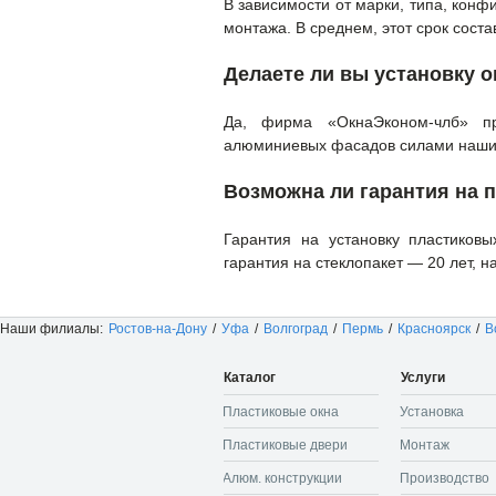
В зависимости от марки, типа, конф
монтажа. В среднем, этот срок соста
Делаете ли вы установку 
Да, фирма «ОкнаЭконом-члб» пр
алюминиевых фасадов силами наших
Возможна ли гарантия на 
Гарантия на установку пластиковы
гарантия на стеклопакет — 20 лет, н
Наши филиалы:
Ростов-на-Дону
/
Уфа
/
Волгоград
/
Пермь
/
Красноярск
/
В
Каталог
Услуги
Пластиковые окна
Установка
Пластиковые двери
Монтаж
Алюм. конструкции
Производство