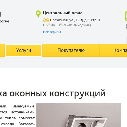
Центральный офис
Совхозная, ул., 19-д, д.3, стр. 3
С 9
00
до 18
00
(сб–вс выходные)
Все офисы
Услуги
Покупателю
Комп
ка оконных конструкций
ми, именуемые
тся источниками
рю тепла поможет
холода. Заказать