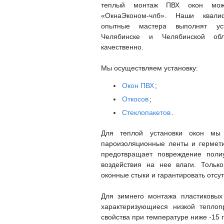
теплый монтаж ПВХ окон мож
«ОкнаЭконом-члб». Наши квали
опытные мастера выполнят ус
Челябинске и Челябинской об
качественно.
Мы осуществляем установку:
Окон ПВХ
;
Откосов
;
Стеклопакетов
.
Для теплой установки окон мы
пароизоляционные ленты и гермет
предотвращает повреждение поли
воздействия на нее влаги. Тольк
оконные стыки и гарантировать отсу
Для зимнего монтажа пластиковых
характеризующиеся низкой тепло
свойства при температуре ниже -15 