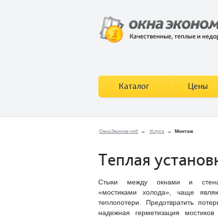
Каталог
Цены
ОкнаЭконом-члб
→
Услуги
→
Монтаж
Теплая установ
Стыки между окнами и стена
«мостиками холода», чаще являю
теплопотери. Предотвратить поте
надежная герметизация мостиков 