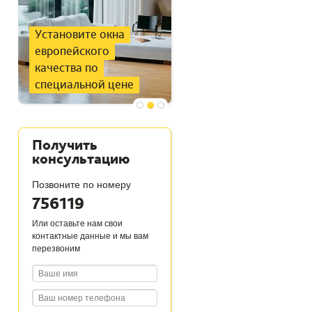
Установите окна
Поддержка
европейского
нужного
качества по
микроклимата
специальной цене
в доме
Получить
консультацию
Позвоните по номеру
756119
Или оставьте нам свои
контактные данные и мы вам
перезвоним