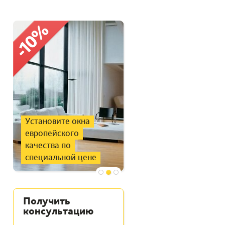
Установите окна
Поддержка
европейского
нужного
качества по
микроклимата
специальной цене
в доме
Получить
консультацию