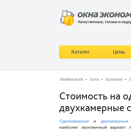
Каталог
Цены
ОкнаЭконом-члб
→
Услуги
→
Остекление
→
С
Стоимость на о
двухкамерные 
Однокамерные
и
двухкамерные
наиболее экономичный вариант п