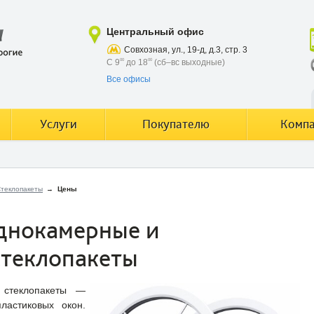
Центральный офис
Совхозная, ул., 19-д, д.3, стр. 3
С 9
00
до 18
00
(сб–вс выходные)
Все офисы
Услуги
Покупателю
Комп
теклопакеты
→
Цены
днокамерные и
стеклопакеты
стеклопакеты —
ластиковых окон.