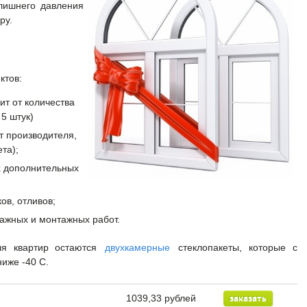
злишнего давления
уру.
ктов:
ит от количества
 5 штук)
т производителя,
та);
х дополнительных
ов, отливов;
ажных и монтажных работ.
я квартир остаются
двухкамерные
стеклопакеты, которые с
ниже -40 С.
1039,33 рублей
заказать