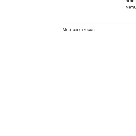
агре
мета
Монтаж откосов