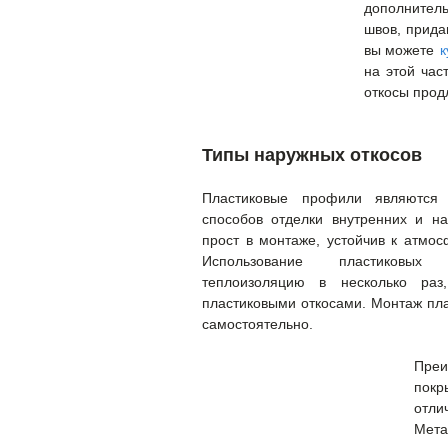
дополнител
швов, прида
вы можете
к
на этой час
откосы прод
Типы наружных откосов
Пластиковые профили являются
способов отделки внутренних и на
прост в монтаже, устойчив к атмо
Использование пластиковых 
теплоизоляцию в несколько ра
пластиковыми откосами. Монтаж пла
самостоятельно.
Преи
покр
отл
Мета