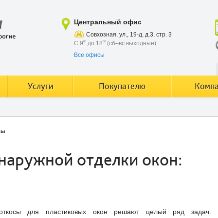
Центральный офис
Совхозная, ул., 19-д, д.3, стр. 3
С 9
00
до 18
00
(сб–вс выходные)
Все офисы
Услуги
Покупателю
Комп
сы
наружной отделки окон:
откосы для пластиковых окон решают целый ряд задач: