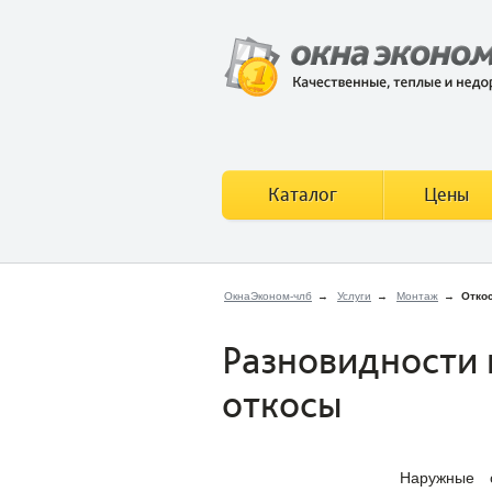
Каталог
Цены
ОкнаЭконом-члб
→
Услуги
→
Монтаж
→
Отко
Разновидности 
откосы
Наружные 