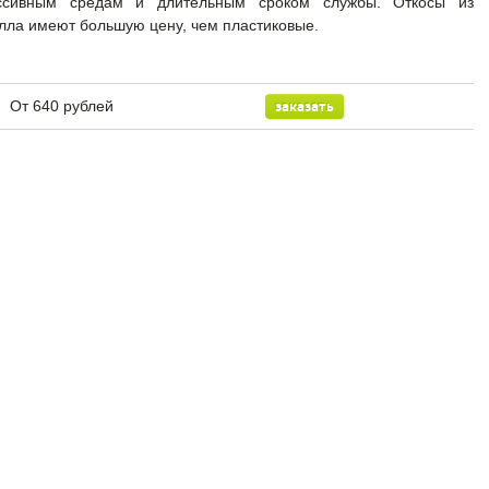
ссивным средам и длительным сроком службы. Откосы из
лла имеют большую цену, чем пластиковые.
Установите окна
европейского
качества по
От 640 рублей
заказать
специальной цене