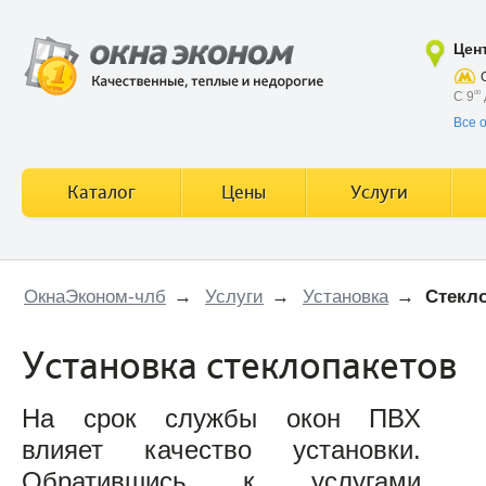
Цен
С 9
00
Все 
Каталог
Цены
Услуги
ОкнаЭконом-члб
→
Услуги
→
Установка
→
Стекл
Установка стеклопакетов
На срок службы окон ПВХ
влияет качество установки.
Обратившись к услугами