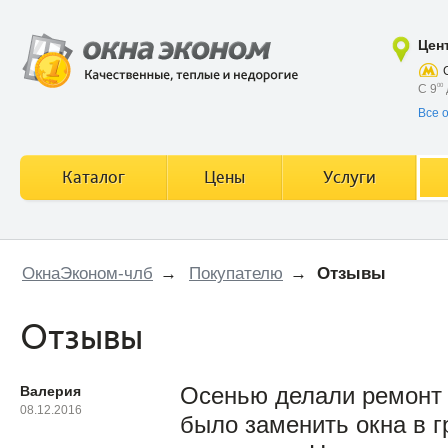
Цен
С 9
00
Все 
Каталог
Цены
Услуги
ОкнаЭконом-члб
→
Покупателю
→
Отзывы
Отзывы
Валерия
Осенью делали ремонт 
08.12.2016
было заменить окна в г