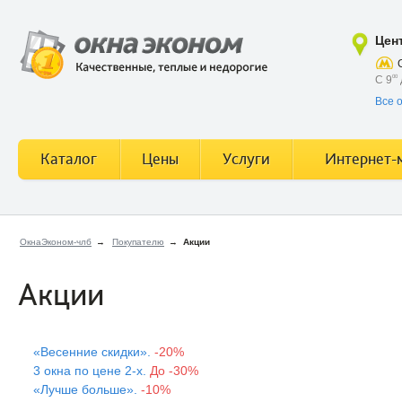
Цен
С 9
00
Все 
Каталог
Цены
Услуги
Интернет-
ОкнаЭконом-члб
→
Покупателю
→
Акции
Акции
«Весенние скидки».
-20%
3 окна по цене 2-х.
До -30%
«Лучше больше».
-10%