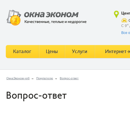
Цен
С 9
00
Все 
Каталог
Цены
Услуги
Интернет-
ОкнаЭконом-члб
→
Покупателю
→
Вопрос-ответ
Вопрос-ответ