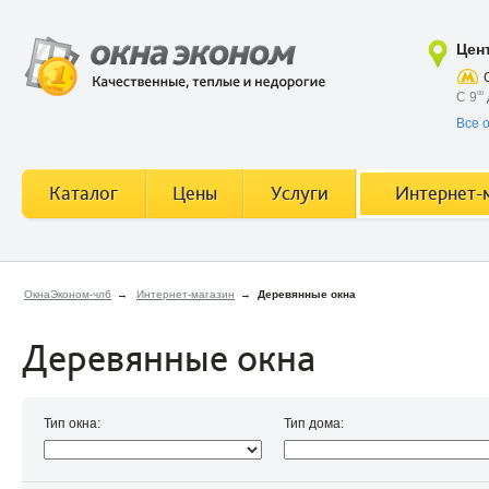
Цен
С 9
00
Все 
Каталог
Цены
Услуги
Интернет-
ОкнаЭконом-члб
→
Интернет-магазин
→
Деревянные окна
Деревянные окна
Тип окна:
Тип дома: