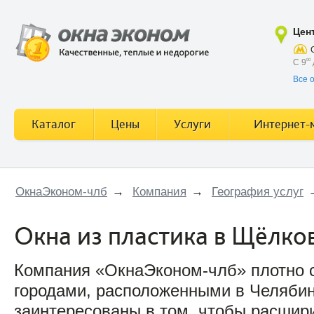
Цен
С 9
00
Все 
Каталог
Цены
Услуги
Интернет-
ОкнаЭконом-члб
→
Компания
→
География услуг
Окна из пластика в Щёлко
Компания «ОкнаЭконом-члб» плотно с
городами, расположенными в Челябин
заинтересованы в том, чтобы расшири