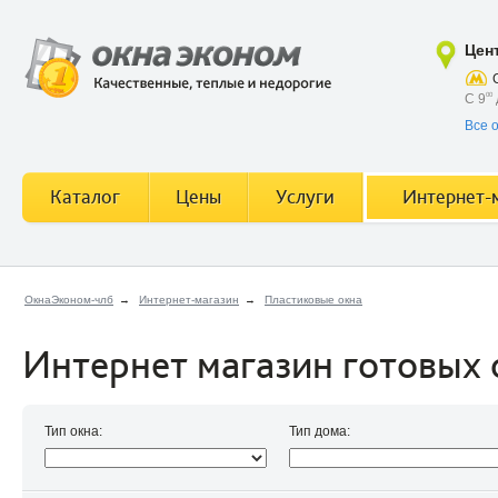
Цен
С 9
00
Все 
Каталог
Цены
Услуги
Интернет-
ОкнаЭконом-члб
→
Интернет-магазин
→
Пластиковые окна
Интернет магазин готовых 
Тип окна:
Тип дома: