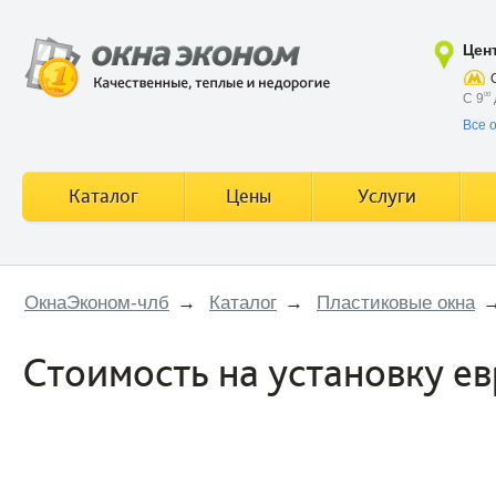
Цен
С 9
00
Все 
Каталог
Цены
Услуги
ОкнаЭконом-члб
→
Каталог
→
Пластиковые окна
Стоимость на установку е