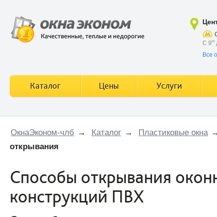
Цен
С 9
00
Все 
Каталог
Цены
Услуги
ОкнаЭконом-члб
→
Каталог
→
Пластиковые окна
открывания
Способы открывания окон
конструкций ПВХ