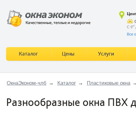
Цен
С 9
00
Все 
Каталог
Цены
Услуги
ОкнаЭконом-члб
→
Каталог
→
Пластиковые окна
Разнообразные окна ПВХ 