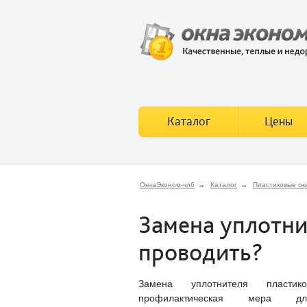
Каталог
Цены
ОкнаЭконом-члб
→
Каталог
→
Пластиковые ок
Замена уплотни
проводить?
Замена уплотнителя пласт
профилактическая мера дл