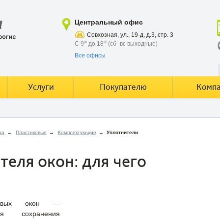
Центральный офис
Совхозная, ул., 19-д, д.3, стр. 3
С 9
00
до 18
00
(сб–вс выходные)
Все офисы
Услуги
Покупателю
Комп
на
→
Пластиковые
→
Комплектующие
→
Уплотнители
теля окон: для чего
иковых окон —
я сохранения