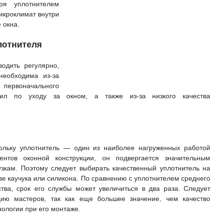
еря уплотнителем
икроклимат внутри
е окна.
лотнителя
одить регулярно,
необходима из-за
рвоначального
вил по уходу за окном, а также из-за низкого качества
ольку уплотнитель — один из наиболее нагруженных работой
ентов оконной конструкции, он подвергается значительным
узкам. Поэтому следует выбирать качественный уплотнитель на
ве каучука или силикона. По сравнению с уплотнителем среднего
ства, срок его службы может увеличиться в два раза. Следует
ию мастеров, так как еще большее значение, чем качество
нологии при его монтаже.