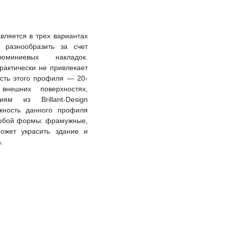
авляется в трех вариантах
 разнообразить за счет
юминиевых накладок.
актически не привлекает
сть этого профиля — 20-
нешних поверхностях,
ям из Brillant-Design
жность данного профиля
 любой формы: фрамужные,
ожет украсить здание и
а.