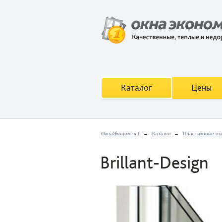
Каталог
Цены
ОкнаЭконом-члб
→
Каталог
→
Пластиковые ок
Brillant-Design