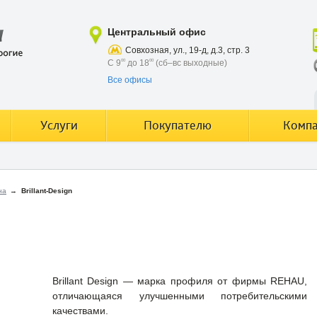
Центральный офис
Совхозная, ул., 19-д, д.3, стр. 3
С 9
00
до 18
00
(сб–вс выходные)
Все офисы
Услуги
Покупателю
Комп
на
→
Brillant-Design
Brillant Design — марка профиля от фирмы REHAU,
отличающаяся улучшенными потребительскими
качествами.