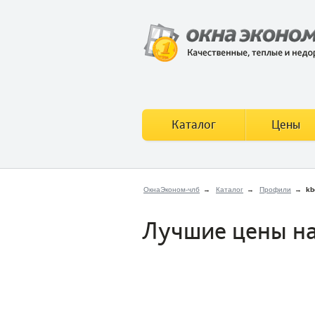
Каталог
Цены
ОкнаЭконом-члб
→
Каталог
→
Профили
→
kb
Лучшие цены на