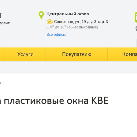
Центральный офис
Совхозная, ул., 19-д, д.3, стр. 3
С 9
00
до 18
00
(сб–вс выходные)
Все офисы
Услуги
Покупателю
Комп
e
 пластиковые окна KBE